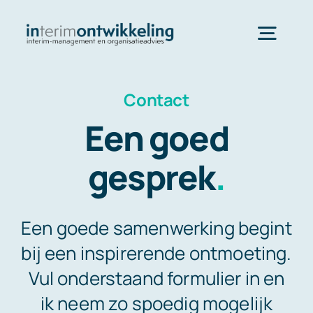
Skip
to
Togg
content
Navig
InterimOntwikkeling Home
Contact
Een goed
Dienstverlening
gesprek
.
Referenties
Een goede samenwerking begint
bij een inspirerende ontmoeting.
Contact
Vul onderstaand formulier in en
ik neem zo spoedig mogelijk